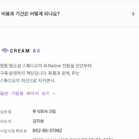
공정별 AI 활용 범위를 연재 플랫폼의 정책과 계약 조건에 맞춰 설계합니다.
어느 공정에 어떤 방식으로 AI가 쓰였는지 기록을 남겨, 필요할 때 소명
비용과 기간은 어떻게 되나요?
가능한 구조로 운영합니다. 정책이 바뀌면 운영 단계에서 활용 범위도 함께
조정합니다.
진단 단계인 AX Blueprint는 1~2주로 기업 규모·상황에 따라 산정하며, 본
구축인 AX Execution은 4~12주에 2,000만~3억 원, 구독형 AX Care는
월 80~500만 원이 표준 범위입니다. 30분 무료 상담에서 예상 범위를 먼저
CREAM
AX
안내해 드립니다.
웹툰·웹소설 스튜디오의 AI Native 전환을 진단부터
구축·운영까지 책임집니다. 화풍과 문체, IP는
스튜디오의 자산으로 지키면서.
일반 기업용 페이지 보기 →
주식회사 크림
상호명
김지성
대표자
862-86-01982
사업자등록번호