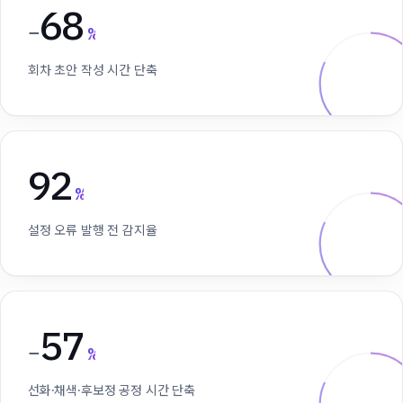
68
−
%
회차 초안 작성 시간 단축
92
%
설정 오류 발행 전 감지율
57
−
%
선화·채색·후보정 공정 시간 단축