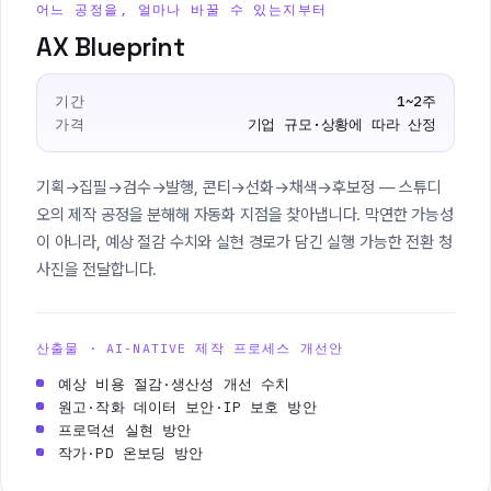
어느 공정을, 얼마나 바꿀 수 있는지부터
AX Blueprint
기간
1~2주
가격
기업 규모·상황에 따라 산정
기획→집필→검수→발행, 콘티→선화→채색→후보정 — 스튜디
오의 제작 공정을 분해해 자동화 지점을 찾아냅니다. 막연한 가능성
이 아니라, 예상 절감 수치와 실현 경로가 담긴 실행 가능한 전환 청
사진을 전달합니다.
산출물 · AI-NATIVE 제작 프로세스 개선안
예상 비용 절감·생산성 개선 수치
원고·작화 데이터 보안·IP 보호 방안
프로덕션 실현 방안
작가·PD 온보딩 방안